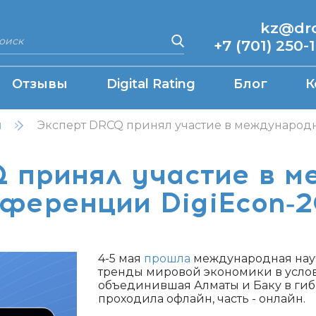
kz@drcq
+7 (701) 250-
Отзывы
Digital Rating
Блог
К
н
Эксперт DRCQ принял участие в международ
 принял участие в 
ференции DigiEcon‑
4-5 мая
прошла
международная нау
тренды мировой экономики в услов
объединившая Алматы и Баку в гиб
проходила офлайн, часть - онлайн.