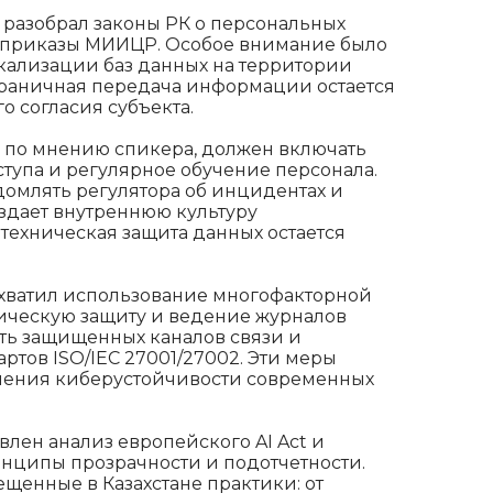
 разобрал законы РК о персональных
е приказы МИИЦР. Особое внимание было
кализации баз данных на территории
сграничная передача информации остается
о согласия субъекта.
 по мнению спикера, должен включать
тупа и регулярное обучение персонала.
омлять регулятора об инцидентах и
оздает внутреннюю культуру
 техническая защита данных остается
хватил использование многофакторной
ическую защиту и ведение журналов
ть защищенных каналов связи и
тов ISO/IEC 27001/27002. Эти меры
чения киберустойчивости современных
лен анализ европейского AI Act и
нципы прозрачности и подотчетности.
щенные в Казахстане практики: от