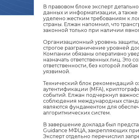
В правовом блоке эксперт детально
данных и информатизации, а такж
уделено жестким требованиям к ло
страны. Елжан напомнил, что тран
законной только при наличии явног
Организационный уровень защиты,
строгое разграничение уровней дос
Компании обязаны оперативно увед
назначать ответственных лиц. Это с
ответственности, без которой любая
уязвимой.
Технический блок рекомендаций о
аутентификации (MFA), криптограф
событий. Елжан подчеркнул важнос
соблюдения международных стандар
являются фундаментом для обеспе
алгоритмических систем.
В завершение доклада был представ
Guidance МФЦА, закрепляющих при
Эксперт отдельно перечислил запре