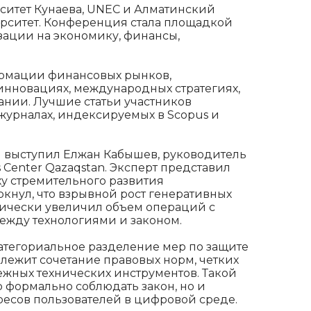
ситет Кунаева, UNEC и Алматинский
рситет. Конференция стала площадкой
ации на экономику, финансы,
ормации финансовых рынков,
инновациях, международных стратегиях,
ании. Лучшие статьи участников
урналах, индексируемых в Scopus и
 выступил Елжан Кабышев, руководитель
ts Center Qazaqstan. Эксперт представил
ху стремительного развития
кнул, что взрывной рост генеративных
тически увеличил объем операций с
ежду технологиями и законом.
атегориальное разделение мер по защите
 лежит сочетание правовых норм, четких
жных технических инструментов. Такой
о формально соблюдать закон, но и
ресов пользователей в цифровой среде.