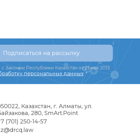
Подписаться на рассылку
 с Законом Республики Казахстан от 21 мая 2013
обработку персональных данных
.
*
050022, Казахстан, г. Алматы, ул.
Байзакова, 280, SmArt.Point
7 (701) 250-14-57
kz@drcq.law