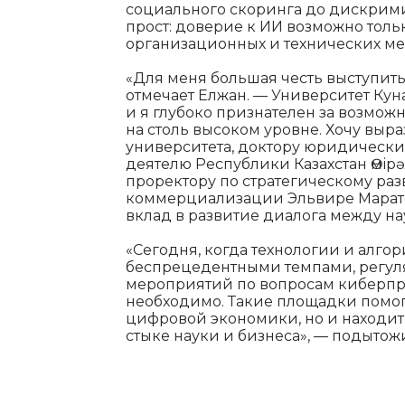
социального скоринга до дискрим
прост: доверие к ИИ возможно толь
организационных и технических ме
«Для меня большая честь выступить
отмечает Елжан. — Университет Ку
и я глубоко признателен за возмо
на столь высоком уровне. Хочу выр
университета, доктору юридически
деятелю Республики Казахстан Өмір
проректору по стратегическому ра
коммерциализации Эльвире Марат
вклад в развитие диалога между н
«Сегодня, когда технологии и алг
беспрецедентными темпами, регул
мероприятий по вопросам киберпр
необходимо. Такие площадки помог
цифровой экономики, но и находи
стыке науки и бизнеса», — подытож