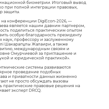
инационной биометрии. Итоговый вывод
ко при полной интеграции правовых,
р защиты.
 на конференции DigiEcon-2026, —
наева является нашим давним партнером,
жность поделиться практическим опытом
азить особую благодарность президенту
х наук, профессору и заслуженному
әлі Шакарапұлы Жалаири, а также
звитию, международным связям и
овне Омурчиевой за приглашение и
аукой и юридической практикой».
оритмические системы развиваются
ярное проведение подобных
ава и приватности данных жизненно
ают не просто обсуждать вызовы
ть практические правовые решения на
ивает эксперт DRCQ.