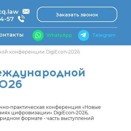
.law
Заказать звонок
14-57
онтакты
WhatsApp
Telegram
ной конференции DigiEcon‑2026
международной
2026
чно‑практическая конференция «Новые
иях цифровизации» DigiEcon‑2026,
ридном формате - часть выступлений