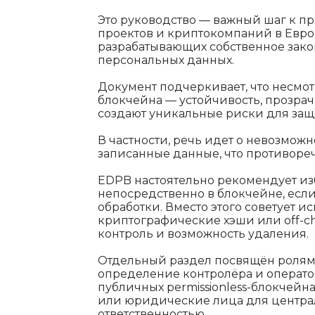
Это руководство — важный шаг к п
проектов и криптокомпаний в Европ
разрабатывающих собственное зако
персональных данных.
Документ подчеркивает, что несмо
блокчейна — устойчивость, прозра
создают уникальные риски для защ
В частности, речь идет о невозмож
записанные данные, что противоре
EDPB настоятельно рекомендует из
непосредственно в блокчейне, если
обработки. Вместо этого советует и
криптографические хэши или off-c
контроль и возможность удаления.
Отдельный раздел посвящён ролям 
определение контролёра и операто
публичных permissionless-блокчейн
или юридические лица для центра
ответственностью.