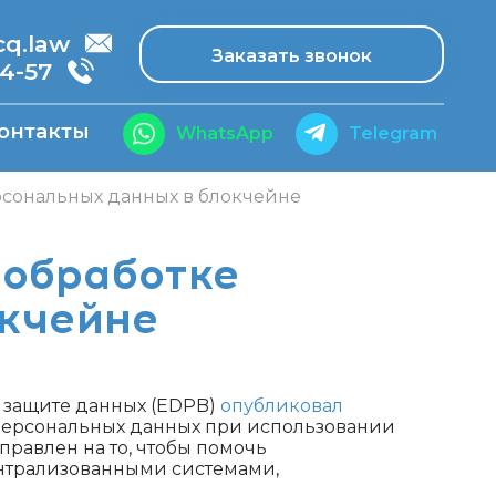
.law
Заказать звонок
14-57
онтакты
WhatsApp
Telegram
рсональных данных в блокчейне
 обработке
окчейне
о защите данных (EDPB)
опубликовал
 персональных данных при использовании
правлен на то, чтобы помочь
нтрализованными системами,