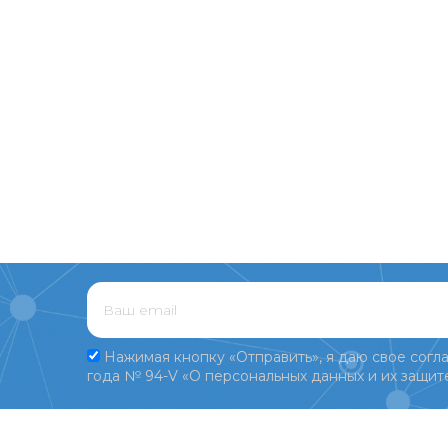
Нажимая кнопку «Отправить», я даю свое согла
года № 94-V «О персональных данных и их защите