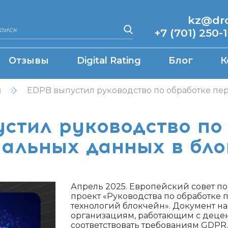
kz@drcq
+7 (701) 250-
Отзывы
Digital Rating
Блог
К
н
EDPB выпустил руководство по обработке пе
стил руководство по
альных данных в бл
Апрель 2025. Европейский совет п
проект «Руководства по обработке
технологий блокчейн». Документ на
организациям, работающим с деце
соответствовать требованиям GDPR.