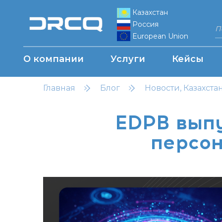
Казахстан
Россия
European Union
О компании
Услуги
Кейсы
Главная
Блог
Новости, Казахста
EDPB выпу
персон