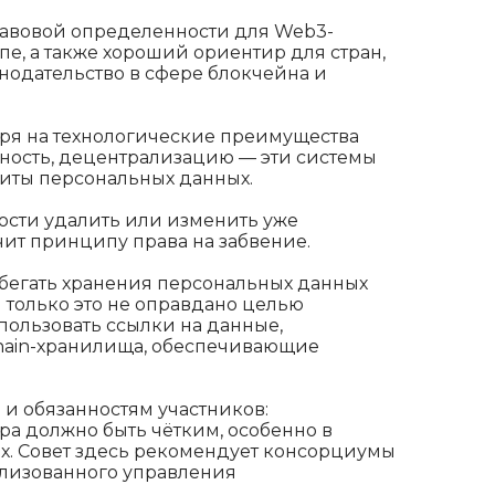
равовой определенности для Web3-
е, а также хороший ориентир для стран,
нодательство в сфере блокчейна и
тря на технологические преимущества
чность, децентрализацию — эти системы
иты персональных данных.
ности удалить или изменить уже
чит принципу права на забвение.
бегать хранения персональных данных
 только это не оправдано целью
спользовать ссылки на данные,
hain-хранилища, обеспечивающие
и обязанностям участников:
ра должно быть чётким, особенно в
ах. Совет здесь рекомендует консорциумы
лизованного управления