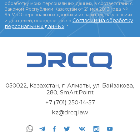
обработку моих персональных данных, в соответствии с
Законом Республики Казахстан от 21 мая 2013 года №
94-V «О персональных данных и их защите», на условиях
Согласии на обработку
и для целей, определенных в
персональных данных
.
*
050022, Казахстан, г. Алматы, ул. Байзакова,
280, SmArt.Point
+7 (701) 250-14-57
kz@drcq.law