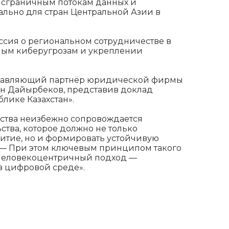
нсграничным потокам данных и
ально для стран Центральной Азии в
сия о региональном сотрудничестве в
ым киберугрозам и укреплении
правляющий партнёр юридической фирмы
слан Дайырбеков, представив доклад
лике Казахстан».
ства неизбежно сопровождается
тва, которое должно не только
витие, но и формировать устойчивую
. — При этом ключевым принципом такого
 человекоцентричный подход —
в цифровой среде».