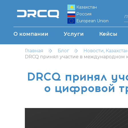
Казахстан
Россия
European Union
О компании
Услуги
Кейсы
Главная
Блог
Новости, Казахста
DRCQ принял участие в международном к
DRCQ принял уча
о цифровой т