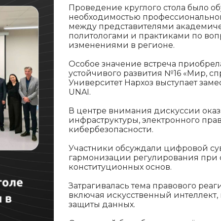
Проведение круглого стола было о
необходимостью профессионально
между представителями академичес
политологами и практиками по во
изменениями в регионе.
Особое значение встреча приобрел
устойчивого развития №16 «Мир, с
Университет Нархоз выступает заме
UNAI.
В центре внимания дискуссии ока
инфраструктуры, электронного пра
кибербезопасности.
Участники обсуждали цифровой су
гармонизации регулирования при
конституционных основ.
Затрагивалась тема правового реаг
включая искусственный интеллект
защиты данных.