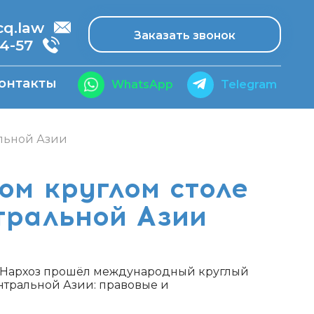
.law
Заказать звонок
14-57
онтакты
WhatsApp
Telegram
льной Азии
ом круглом столе
тральной Азии
е Нархоз прошёл международный круглый
тральной Азии: правовые и