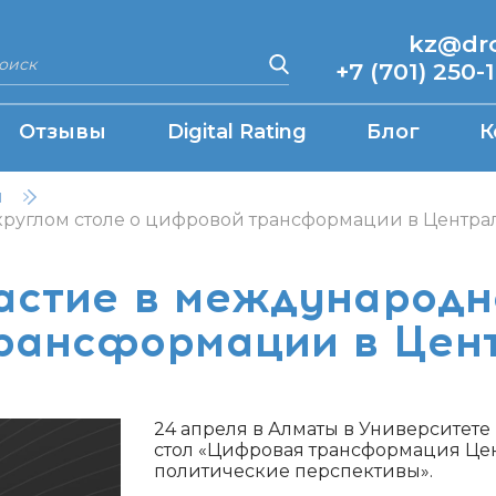
kz@drcq
+7 (701) 250-
Отзывы
Digital Rating
Блог
К
н
руглом столе о цифровой трансформации в Центра
стие в международн
рансформации в Цен
24 апреля в Алматы в Университет
стол «Цифровая трансформация Цен
политические перспективы».