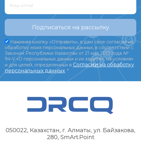
Подписаться на рассылку
Нажимая кнопку «Отправить», я даю свое согласие на
обработку моих персональных данных, в соответствии с
Законом Республики Казахстан от 21 мая 2013 года №
94-V «О персональных данных и их защите», на условиях
Согласии на обработку
и для целей, определенных в
персональных данных
.
*
050022, Казахстан, г. Алматы, ул. Байзакова,
280, SmArt.Point