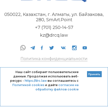
050022, Казахстан, г. Алматы, ул. Байзакова,
280, SmArt.Point
+7 (701) 250-14-57
kz@drcq.law
Политика конфиденциальности
Правила оказания услуг
Наш сайт собирает пользовательские
Принять
данные. Продолжая использовать веб-
Кодекс профессиональной этики DRC
ресурс -
https://drc.law
вы соглашаетесь с
Политикой cookies
и даёте
согласие на
обработку файлов cookie