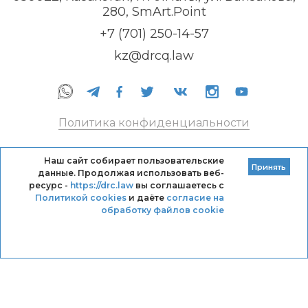
280, SmArt.Point
+7 (701) 250-14-57
kz@drcq.law
Политика конфиденциальности
Правила оказания услуг
Наш сайт собирает пользовательские
Принять
данные. Продолжая использовать веб-
Кодекс профессиональной этики DRC
ресурс -
https://drc.law
вы соглашаетесь с
Политикой cookies
и даёте
согласие на
обработку файлов cookie