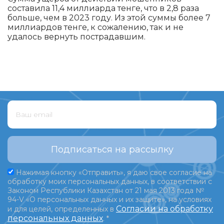
составила 11,4 миллиарда тенге, что в 2,8 раза
больше, чем в 2023 году. Из этой суммы более 7
миллиардов тенге, к сожалению, так и не
удалось вернуть пострадавшим.
Подписаться на рассылку
Нажимая кнопку «Отправить», я даю свое согласие на
обработку моих персональных данных, в соответствии с
Законом Республики Казахстан от 21 мая 2013 года №
94-V «О персональных данных и их защите», на условиях
Согласии на обработку
и для целей, определенных в
персональных данных
.
*