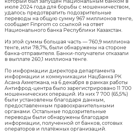
который был запущен Национальным банком в
июле 2024 года для борьбы с мошенничеством,
удалось предотвратить подозрительные
переводы на общую сумму 967 миллионов тенге,
сообщает Finprom со ссылкой на ответ
Национального банка Республики Казахстан.
Из этой суммы большая часть — 760,9 миллиона
тенге, или 78,7%, были обнаружены на стороне
банка-отправителя. Банки-получатели отказали
в выплате 260,1 миллиона тенге.
По информации директора департамента
информации и коммуникации Нацбанка РК
Асана Ахметжана, на 6 декабря в рамках работы
Антифрод-центра было зарегистрировано 11 700
мошеннических операций. Из них 7 700 (65,5%)
были установлены благодаря данным,
предоставленным правоохранительными
органами. Остальные подозрительные
переводы были обнаружены благодаря
информации, полученной от банков, сотовых
операторов и платёжных организаций.