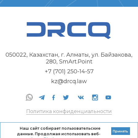
050022, Казахстан, г. Алматы, ул. Байзакова,
280, SmArt.Point
+7 (701) 250-14-57
kz@drcq.law
Политика конфиденциальности
Правила оказания услуг
Наш сайт собирает пользовательские
Принять
данные. Продолжая использовать веб-
Кодекс профессиональной этики DRC