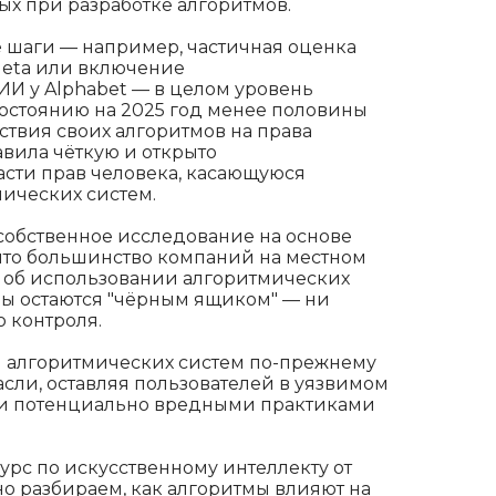
ых при разработке алгоритмов.
 шаги — например, частичная оценка
Meta или включение
И у Alphabet — в целом уровень
состоянию на 2025 год менее половины
твия своих алгоритмов на права
авила чёткую и открыто
сти прав человека, касающуюся
ических систем.
собственное исследование на основе
 что большинство компаний на местном
об использовании алгоритмических
мы остаются "чёрным ящиком" — ни
о контроля.
и алгоритмических систем по-прежнему
асли, оставляя пользователей в уязвимом
и потенциально вредными практиками
урс по искусственному интеллекту от
о разбираем, как алгоритмы влияют на