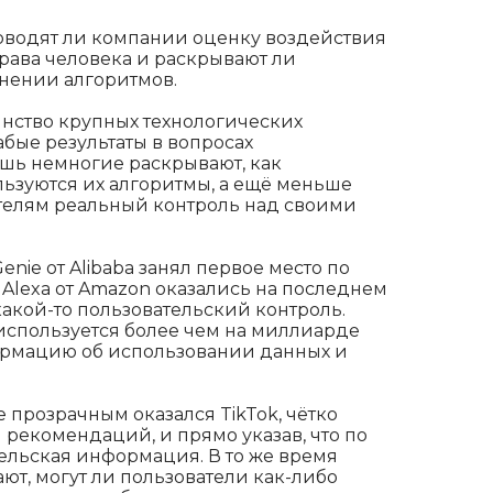
проводят ли компании оценку воздействия
рава человека и раскрывают ли
нении алгоритмов.
инство крупных технологических
ые результаты в вопросах
шь немногие раскрывают, как
льзуются их алгоритмы, а ещё меньше
телям реальный контроль над своими
enie от Alibaba занял первое место по
и Alexa от Amazon оказались на последнем
какой-то пользовательский контроль.
то используется более чем на миллиарде
ормацию об использовании данных и
 прозрачным оказался TikTok, чётко
м рекомендаций, и прямо указав, что по
ельская информация. В то же время
т, могут ли пользователи как-либо