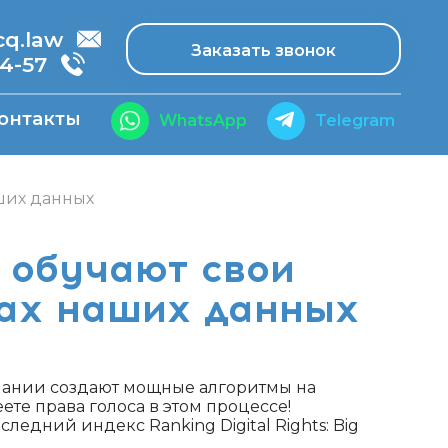
.law
Заказать звонок
14-57
онтакты
WhatsApp
Telegram
ших данных
и обучают свои
нах наших данных
ании создают мощные алгоритмы на
ете права голоса в этом процессе!
следний индекс Ranking Digital Rights: Big