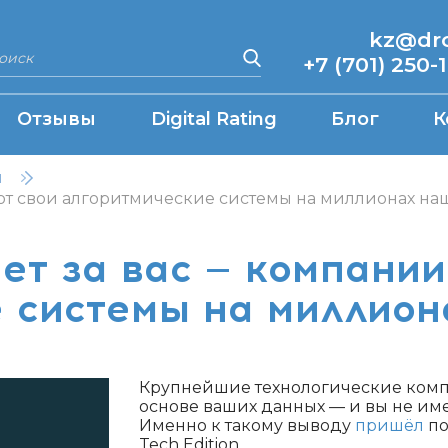
kz@drcq
+7 (701) 250-
Отзывы
Digital Rating
Блог
К
н
ают свои алгоритмические системы на миллионах на
ет за вас — компани
 системы на миллио
Крупнейшие технологические комп
основе ваших данных — и вы не име
Именно к такому выводу
пришёл
по
Tech Edition.