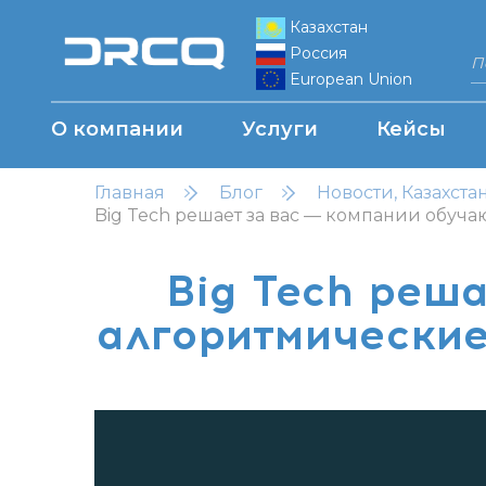
Казахстан
Россия
European Union
О компании
Услуги
Кейсы
Главная
Блог
Новости, Казахста
Big Tech решает за вас — компании обуч
Big Tech реша
алгоритмические