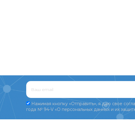
Нажимая кнопку «Отправить», я даю свое согла
года № 94-V «О персональных данных и их защите