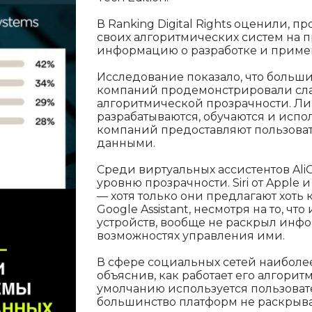
В Ranking Digital Rights оценили, 
своих алгоритмических систем на п
информацию о разработке и приме
Исследование показало, что больш
компаний продемонстрировали слаб
алгоритмической прозрачности. Ли
разрабатываются, обучаются и испо
компаний предоставляют пользова
данными.
Среди виртуальных ассистентов AliG
уровню прозрачности. Siri от Apple 
— хотя только они предлагают хоть 
Google Assistant, несмотря на то, ч
устройств, вообще не раскрыл инф
возможностях управления ими.
В сфере социальных сетей наиболее
объяснив, как работает его алгорит
умолчанию используется пользоват
большинство платформ не раскрываю