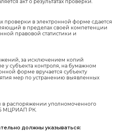
яется акт о результатах проверки.
ах проверки в электронной форме сдается
вляющий в пределах своей компетенции
енной правовой статистики и
ожений, за исключением копий
 у субъекта контроля, на бумажном
онной форме вручается субъекту
ятия мер по устранению выявленных
ся в распоряжении уполномоченного
ИБ МЦРИАП РК.
ательно должны указываться: