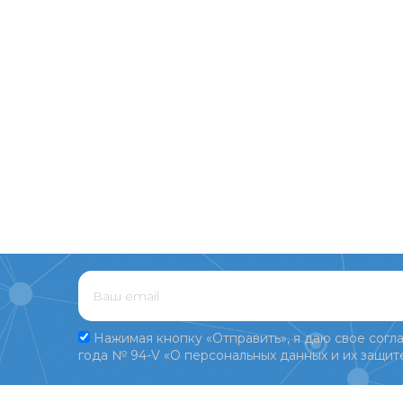
Нажимая кнопку «Отправить», я даю свое согла
года № 94-V «О персональных данных и их защите