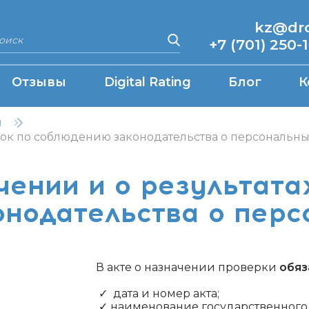
kz@drcq
+7 (701) 250-
Отзывы
Digital Rating
Блог
К
н
ерок по соблюдению законодательства о персональн
чении и о результата
нодательства о пер
В акте о назначении проверки
обяз
✓ дата и номер акта;
✓ наименование государственного 