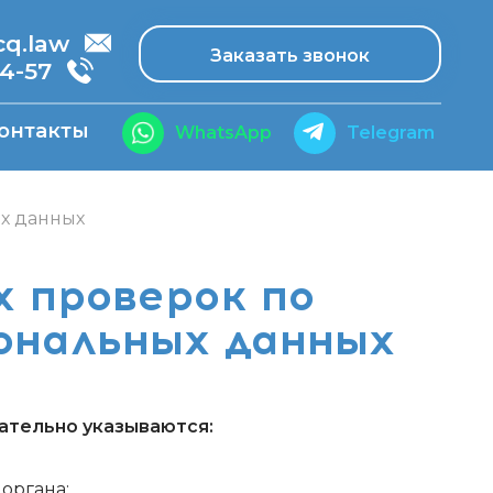
.law
Заказать звонок
14-57
онтакты
WhatsApp
Telegram
ых данных
х проверок по
сональных данных
ательно указываются:
органа;