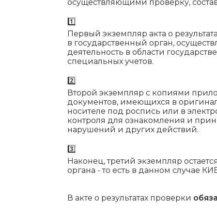
осуществляющими проверку, составл
1️⃣
Первый экземпляр акта о результат
в государственный орган, осущест
деятельность в области государств
специальных учетов.
2️⃣
Второй экземпляр с копиями прил
документов, имеющихся в оригинале
носителе под роспись или в электр
контроля для ознакомления и прин
нарушений и других действий.
3️⃣
Наконец, третий экземпляр остает
органа - то есть в данном случае К
В акте о результатах проверки
обяз