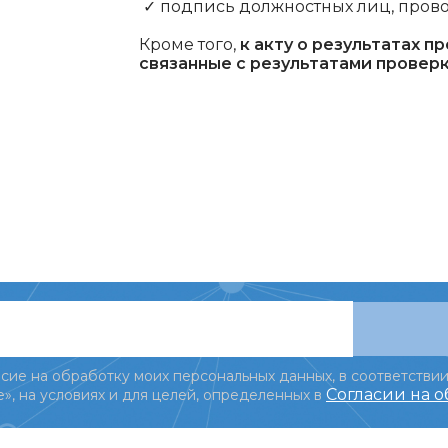
✓ подпись должностных лиц, пров
Кроме того,
к акту о результатах 
связанные с результатами проверки
сие на обработку моих персональных данных, в соответствии
Согласии на 
», на условиях и для целей, определенных в