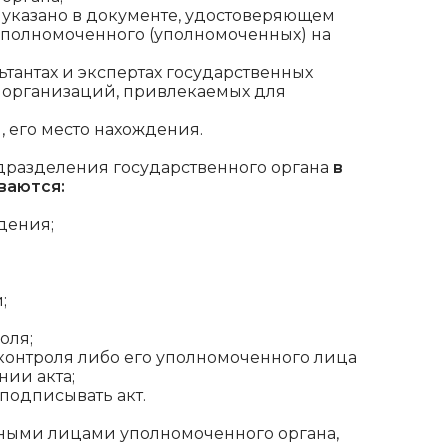
о указано в документе, удостоверяющем
 уполномоченного (уполномоченных) на
ьтантах и экспертах государственных
 организаций, привлекаемых для
 его место нахождения.
одразделения государственного органа
в
ваются:
дения;
;
оля;
контроля либо его уполномоченного лица
нии акта;
подписывать акт.
тными лицами уполномоченного органа,