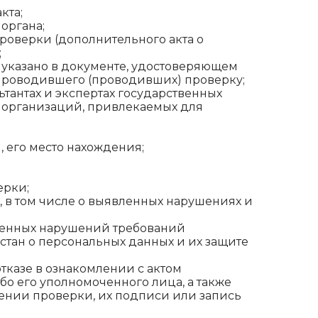
кта;
органа;
проверки (дополнительного акта о
;
о указано в документе, удостоверяющем
 проводившего (проводивших) проверку;
ьтантах и экспертах государственных
 организаций, привлекаемых для
 его место нахождения;
ерки;
, в том числе о выявленных нарушениях и
ленных нарушений требований
стан о персональных данных и их защите
тказе в ознакомлении с актом
бо его уполномоченного лица, а также
ении проверки, их подписи или запись