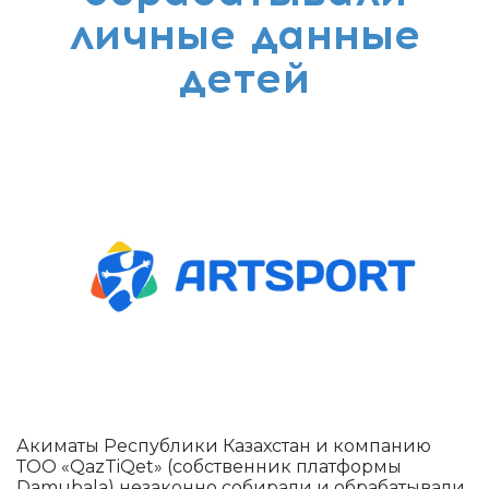
личные данные
детей
Акиматы Республики Казахстан и компанию
ТОО «QazTiQet» (собственник платформы
Damubala) незаконно собирали и обрабатывали