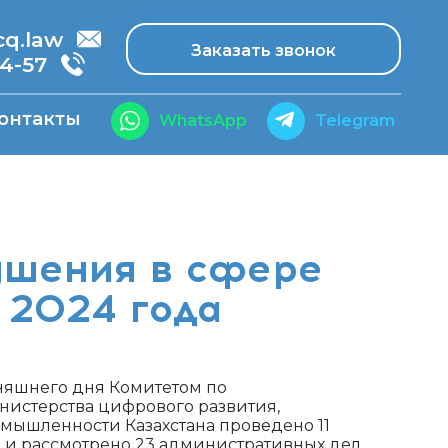
.law
Заказать звонок
14-57
онтакты
WhatsApp
Telegram
ушения в сфере
 2024 года
дняшнего дня Комитетом по
истерства цифрового развития,
мышленности Казахстана проведено 11
 и рассмотрено 23 административных дел