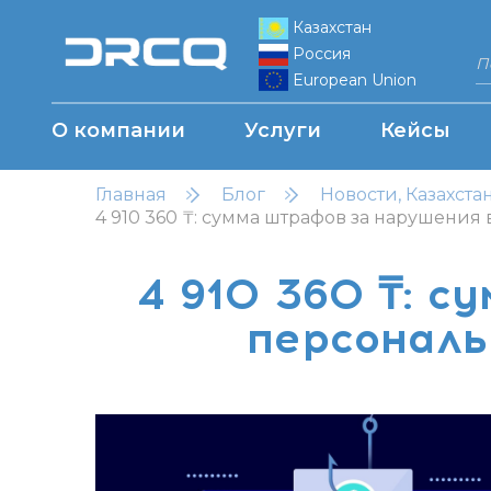
Казахстан
Россия
European Union
О компании
Услуги
Кейсы
Главная
Блог
Новости, Казахста
4 910 360 ₸: сумма штрафов за нарушения
4 910 360 ₸: 
персональ