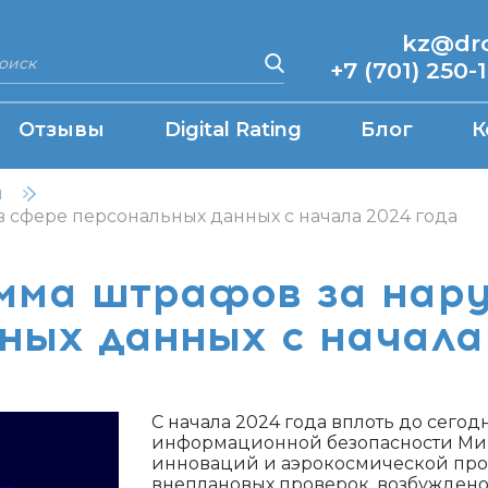
kz@drcq
+7 (701) 250-
Отзывы
Digital Rating
Блог
К
н
 в сфере персональных данных с начала 2024 года
сумма штрафов за нар
ных данных с начала
С начала 2024 года вплоть до сего
информационной безопасности Мин
инноваций и аэрокосмической про
внеплановых проверок, возбуждено