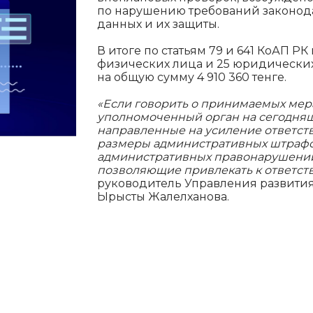
по нарушению требований законода
данных и их защиты.
В итоге по статьям 79 и 641 КоАП Р
физических лица и 25 юридически
на общую сумму 4 910 360 тенге.
«Если говорить о принимаемых мер
уполномоченный орган на сегодняш
направленные на усиление ответств
размеры административных штрафов
административных правонарушений
позволяющие привлекать к ответств
руководитель Управления развити
Ырысты Жалелханова.